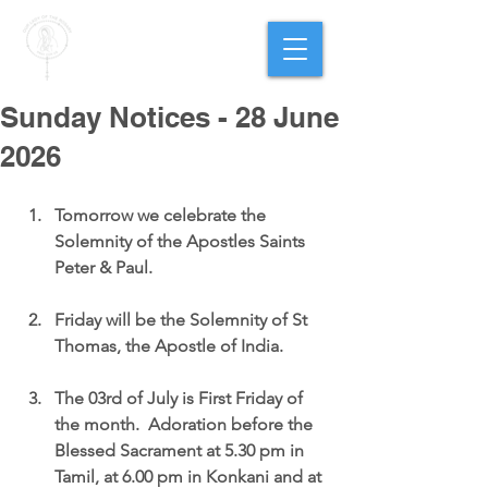
PARISH OF
OUR LADY
OF THE ROSARY
Goregaon West
Sunday Notices - 28 June
2026
Tomorrow we celebrate the 
Solemnity of the Apostles Saints 
Peter & Paul.
Friday will be the Solemnity of St 
Thomas, the Apostle of India.
The 03rd of July is First Friday of 
the month.  Adoration before the 
Blessed Sacrament at 5.30 pm in 
Tamil, at 6.00 pm in Konkani and at 